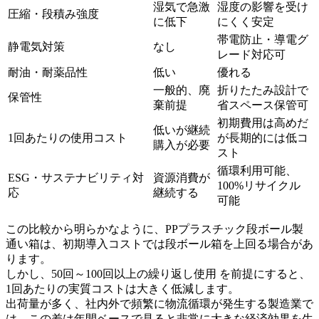
湿気で急激
湿度の影響を受け
圧縮・段積み強度
に低下
にくく安定
帯電防止・導電グ
静電気対策
なし
レード対応可
耐油・耐薬品性
低い
優れる
一般的、廃
折りたたみ設計で
保管性
棄前提
省スペース保管可
初期費用は高めだ
低いが継続
1回あたりの使用コスト
が長期的には低コ
購入が必要
スト
循環利用可能、
ESG・サステナビリティ対
資源消費が
100%リサイクル
応
継続する
可能
この比較から明らかなように、PPプラスチック段ボール製
通い箱は、初期導入コストでは段ボール箱を上回る場合があ
ります。
しかし、50回～100回以上の繰り返し使用 を前提にすると、
1回あたりの実質コストは大きく低減します。
出荷量が多く、社内外で頻繁に物流循環が発生する製造業で
は、この差は年間ベースで見ると非常に大きな経済効果を生