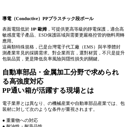
導電（Conductive）PPプラスチック段ボール
表面電阻低於
10⁶ 歐姆
，可提供更高等級的靜電保護，適合高
敏感度電子產品、ESD保護區域與需要更嚴格控管的物料周轉
應用。
這兩類特殊規格，已是台灣電子代工廠（EMS）與半導體封
測產業常見的採購需求。對企業而言，選對材質，不只是提升
包裝品質，更是降低良率風險與隱性損失的關鍵。
自動車部品・金属加工分野で求められ
る高強度対応
PP通い箱が活躍する現場とは
電子業界とは異なり、の機械産業や自動車部品産業では、包
装材に対して次のような条件が重視されます。
● 重量物への対応
● 耐油性・耐薬品性