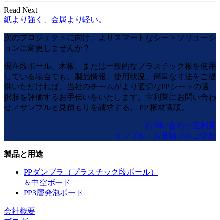
Read Next
紙より強く、金属より軽い。
次のプロジェクトに向け、よりスマートなシートソリューシ
ョンに変更しませんか？
現在段ボール、木板、または一般的なプラスチック板を使用
している場合でも、製品情報、使用状況、簡単な寸法をご提
供いただければ、当社のチームがより適切なPPシートの選
択肢を評価するお手伝いをいたします。宝利莱にお問い合わ
せ／サンプルと見積もりを請求する。 PP 板材選項。
お問い合わせ宝利莱
サンプル・お見積りのご依頼
製品と用途
PPダンプラ（プラスチック段ボール）
＆中空ボード
PP3層発泡ボード
会社概要