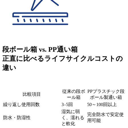
段ボール箱 vs. PP通い箱
正直に比べるライフサイクルコストの
違い
従来の段ボ
PPプラスチック段
比較項目
ール箱
ボール製通い箱
繰り返し使用回数
3–5回
50～100回以上
湿気に弱
完全防水で安定使
防水・防湿性
く、濡れる
用可能
と軟化