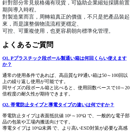
針對部分常見規格備有現貨，可協助企業縮短採購前置
期與導入時程。
對製造業而言，周轉箱真正的價值，不只是把產品裝起
來，而是讓整個物流流程更穩定、
可控、可重複使用，也更容易朝向標準化管理。
よくあるご質問
Q1. Pプラスチック段ボール製通い箱は何回くらい使えます
か？
通常の使用条件であれば、高品質なPP通い箱は50～100回以
上の繰り返し使用が可能です。
同サイズの段ボール箱と比べると、使用回数ベースで10～20
倍程度の耐久性が期待できます。
Q2. 帯電防止タイプと導電タイプの違いは何ですか？
帯電防止タイプは表面抵抗値 10⁶～10⁹Ω で、一般的な電子部
品の包装や工場内搬送向けです。
導電タイプは 10⁶Ω未満 で、より高いESD対策が必要な高感