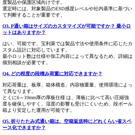
度製品や保護区域向けです。
選定時には、対象製品のESD感度レベルや社内基準に基づい
て判断することが重要です。
Q3. P通い箱はサイズのカスタマイズが可能ですか？ 最小ロ
ットはありますか？
はい、可能です。宝利萊では製品寸法や使用条件に応じたカ
スタム設計に対応しています。
最小ロット数は仕様や加工内容によって異なるため、詳細は
個別相談が必要です。
Q4. どの程度の段積み荷重に対応できますか？
対応荷重は、板厚、箱体構造、内容物重量、使用環境によっ
て異なります。
とくに6～10mm厚の厚板仕様 は、薄板に比べて高い圧縮強
度を確保しやすく、湿度の影響も受けにくいため、段ボール
箱より安定した運用が可能です。
Q5. 折りたたみ式通い箱は、空箱返送時にどれくらい省スペ
ース化できますか？