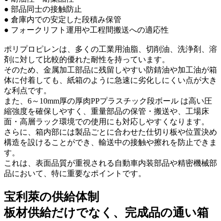
● 部品同士の接触防止
● 倉庫内での安定した段積み保管
● フォークリフト運用や工程間搬送への適応性
ポリプロピレンは、多くの工業用油脂、切削油、洗浄剤、溶
剤に対して比較的優れた耐性を持っています。
そのため、金属加工部品に残留しやすい防錆油や加工油が箱
体に付着しても、紙箱のように急速に劣化しにくい点が大き
な利点です。
また、6～10mm厚の厚肉PPプラスチック段ボール は高い圧
縮強度を確保しやすく、重量部品の保管・搬送や、工場床
面・高層ラック環境での使用にも対応しやすくなります。
さらに、箱内部には製品ごとに合わせた仕切り板や位置決め
構造を設けることができ、輸送中の接触や擦れを防止できま
す。
これは、表面品質が重視される自動車内装部品や精密機械部
品において、特に重要なポイントです。
宝利萊の供給体制
板材供給だけでなく、完成品の通い箱