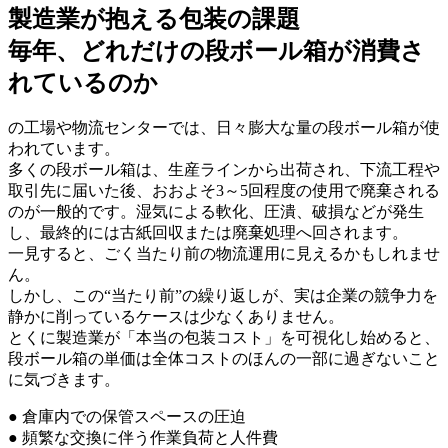
製造業が抱える包装の課題
毎年、どれだけの段ボール箱が消費さ
れているのか
の工場や物流センターでは、日々膨大な量の段ボール箱が使
われています。
多くの段ボール箱は、生産ラインから出荷され、下流工程や
取引先に届いた後、おおよそ3～5回程度の使用で廃棄される
のが一般的です。湿気による軟化、圧潰、破損などが発生
し、最終的には古紙回収または廃棄処理へ回されます。
一見すると、ごく当たり前の物流運用に見えるかもしれませ
ん。
しかし、この“当たり前”の繰り返しが、実は企業の競争力を
静かに削っているケースは少なくありません。
とくに製造業が「本当の包装コスト」を可視化し始めると、
段ボール箱の単価は全体コストのほんの一部に過ぎないこと
に気づきます。
● 倉庫内での保管スペースの圧迫
● 頻繁な交換に伴う作業負荷と人件費