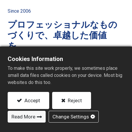
Since 2006
プロフェッショナルなもの
づくりで、卓越した価値
を。
宝利莱実業有限公司は2006年に設立され、憶昇実業グ
Cookies Information
ループの子会社として、台中市大肚区に拠点を構えて
To make this site work properly, we sometimes place
います。
small data files called cookies on your device. Most big
当社はPPプラスチック段ボール板材の専門製造を中核
websites do this too.
事業としています。
工場内には先進的な生産ラインを複数備え、1.5mm〜
Accept
Reject
10mmの高品質PP段ボールを安定供給可能です。
製品は、軽量・高強度・防水・耐圧・耐薬品・耐油性
Read More
Change Settings
に優れ、さらに緩衝性、遮音性、断熱性も兼ね備えて
います。