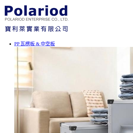
PP 瓦楞板 & 中空板