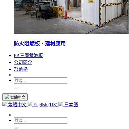
防火阻燃板・建材應用
PP 三層發泡板
公司簡介
部落格
繁體中文
繁體中文
English (US)
日本語