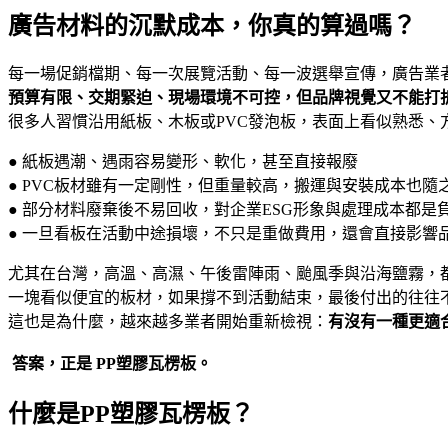
廣告材料的沉默成本，你真的算過嗎？
每一場促銷檔期、每一次展覽活動、每一波選舉宣傳，廣告業
預算有限、交期緊迫、現場環境不可控，但品牌視覺又不能打
很多人習慣沿用紙板、木板或PVC發泡板，表面上看似熟悉、
● 紙板遇潮、遇雨容易變形、軟化，甚至直接報廢
● PVC板材雖有一定剛性，但重量較高，搬運與安裝成本也隨
● 部分材料廢棄後不易回收，對企業ESG形象與處理成本都是
● 一旦看板在活動中途損壞，不只是重做費用，還會直接影響
尤其在台灣，高溫、高濕、午後雷陣雨、颱風季與沿海鹽霧，
一塊看似便宜的板材，如果撐不到活動結束，最後付出的往往
這也是為什麼，越來越多業者開始重新檢視：
有沒有一種更適
答案，正是 PP塑膠瓦楞板。
什麼是PP塑膠瓦楞板？