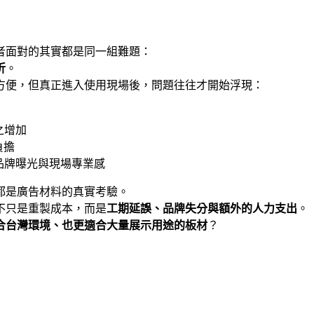
者面對的其實都是同一組難題：
折
。
方便，但真正進入使用現場後，問題往往才開始浮現：
之增加
負擔
品牌曝光與現場專業感
都是廣告材料的真實考驗。
不只是重製成本，而是
工期延誤、品牌失分與額外的人力支出
。
合台灣環境、也更適合大量展示用途的板材
？