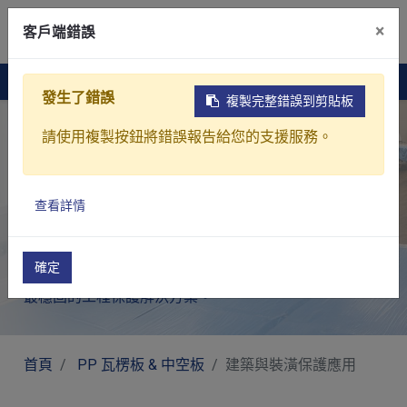
×
客戶端錯誤
聯絡我們
發生了錯誤
複製完整錯誤到剪貼板
請使用複製按鈕將錯誤報告給您的支援服務。
建築與裝潢保護應用
構築工程的最佳防護屏障
查看詳情
取代傳統紙板，打造防水、抗撞、可重複利用的專業施
工防護。無論是住宅裝修的地板保護、商業空間的翻新
確定
工程，還是公共設施的牆面遮蔽，寶利萊都能為您提供
最穩固的工程保護解決方案。
首頁
PP 瓦楞板 & 中空板
建築與裝潢保護應用